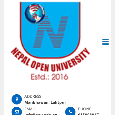
Manbhawan, Lalitpur
info@nou.edu.np
015008047