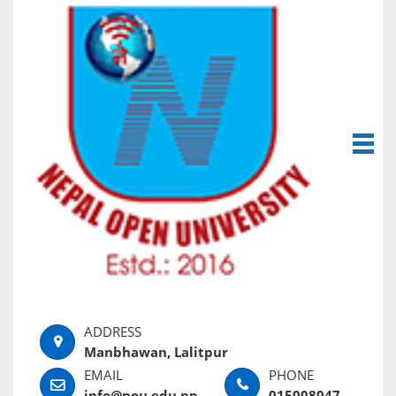
Manbhawan, Lalitpur
info@nou.edu.np
015008047