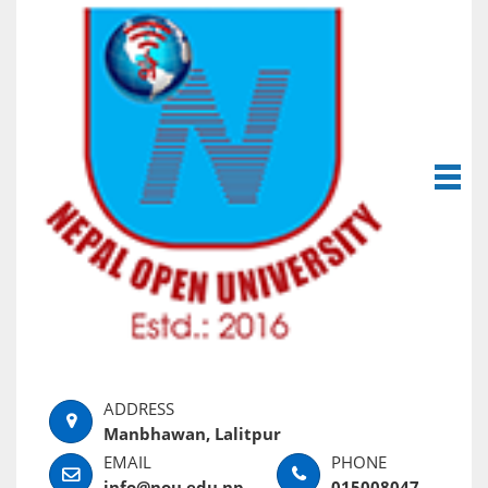
Manbhawan, Lalitpur
info@nou.edu.np
015008047