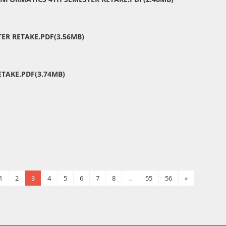
ER RETAKE.PDF(3.56MB)
ETAKE.PDF(3.74MB)
1
2
3
4
5
6
7
8
...
55
56
»