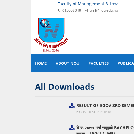
Faculty of Management & Law
015008048
foml@nou.edu.np
HOME
ABOUT NOU
FACULTIES
PUBLIC
All Downloads
RESULT OF EGOV 3RD SEME
PUBLISHED AT - 2026-07-08
वि.सं.२०७७ भर्ना समूहको BACHELOR
सूचना ।.JPG(1.21MB)