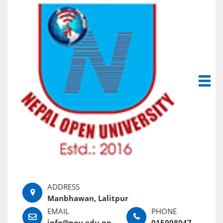
Manbhawan, Lalitpur
info@nou.edu.np
015008047