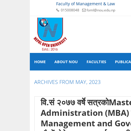
Faculty of Management & Law
015008048
foml@nou.edu.np
HOME
ABOUT NOU
FACULTIES
PUBLIC
ARCHIVES FROM MAY, 2023
वि.सं २०७७ वर्षे सत्रकोMa
Administration (MBA)
Management and Gover