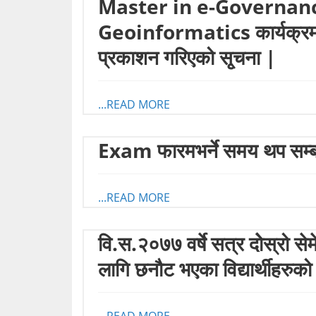
Master in e-Governanc
Geoinformatics कार्यक्रमको 
प्रकाशन गरिएको सृ्चना |
...READ MORE
Exam फारमभर्ने समय थप सम्बन
...READ MORE
वि.स.२०७७ वर्षे सत्र दोेस्रो सेमे
लागि छनौट भएका विद्यार्थीहरु