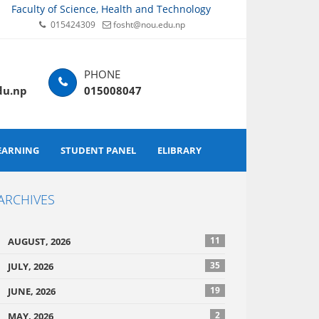
Faculty of Science, Health and Technology
015424309
fosht@nou.edu.np
du.np
015008047
EARNING
STUDENT PANEL
ELIBRARY
ARCHIVES
11
AUGUST, 2026
35
JULY, 2026
19
JUNE, 2026
2
MAY, 2026