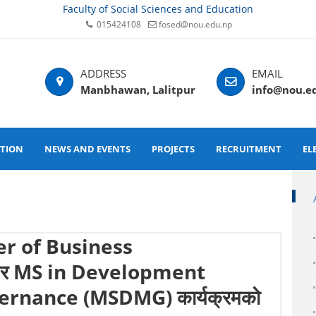
Faculty of Social Sciences and Education
015424108
fosed@nou.edu.np
Manbhawan, Lalitpur
info@nou.e
ATION
NEWS AND EVENTS
PROJECTS
RECRUITMENT
EL
ster of Business
 र MS in Development
nance (MSDMG) कार्यक्रमको