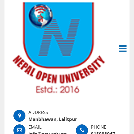
Manbhawan, Lalitpur
info@nou.edu.np
015008047